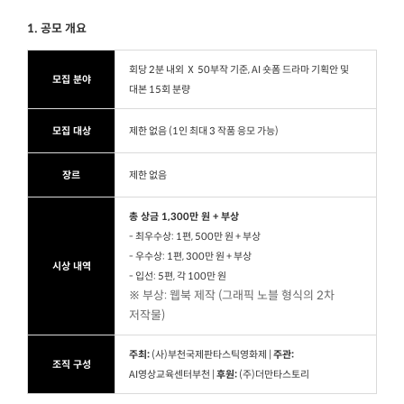
1. 공모 개요
회당 2분 내외 Ⅹ 50부작 기준, AI 숏폼 드라마 기획안 및
모집 분야
대본 15회 분량
모집 대상
제한 없음 (1인 최대 3 작품 응모 가능)
장르
제한 없음
총 상금 1,300만 원 + 부상
- 최우수상: 1편, 500만 원 + 부상
- 우수상: 1편, 300만 원 + 부상
시상 내역
- 입선: 5편, 각 100만 원
※ 부상: 웹북 제작 (그래픽 노블 형식의 2차
저작물)
주최:
(사)부천국제판타스틱영화제 |
주관:
조직 구성
AI영상교육센터부천 |
후원:
(주)더만타스토리