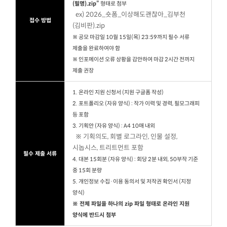
(필명).zip”
형태로 첨부
ex) 2026_숏폼_이상해도괜찮아_김부천
접수 방법
(김비판).zip
※ 공모 마감일 10월 15일(목) 23:59까지 필수 서류
제출을 완료하여야 함
※ 인포메이션 오류 상황을 감안하여 마감 2시간 전까지
제출 권장
1. 온라인 지원 신청서 (지원 구글폼 작성)
2. 포트폴리오 (자유 양식) : 작가 이력 및 경력, 필모그래피
등 포함
3. 기획안 (자유 양식) : A4 10매 내외
※ 기획의도, 회별 로그라인, 인물 설정,
시놉시스, 트리트먼트 포함
필수 제출 서류
4. 대본 15회분 (자유 양식) : 회당 2분 내외, 50부작 기준
중 15회 분량
5. 개인정보 수집·이용 동의서 및 저작권 확인서 (지정
양식)
※ 전체 파일을 하나의 zip 파일 형태로 온라인 지원
양식에 반드시 첨부