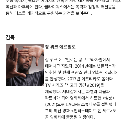
위험 속에서, 맥스는 아버지의 완벽한 케밥 레시피를 재현하고 가족의
유산과 마주하게 된다. 클라이맥스에서는 폭력과 감정적 깨달음을
통해 맥스를 개인적으로 구원하는 과정을 보여준다.
감독
장 뤼크 에르빌로
장 뤼크 에르빌로는 콩고 브라자빌에서
태어나고 자랐다. 2014년에는 넷플릭스가
인수한 첫 번째 프랑스 인디 영화인 <딜러>
를 완성했다. 2017년 아프리카로 돌아와
TV 시리즈 『사코와 망간』(2019)을
제작했다. 세네갈에서는 파멜라 디옵과
파트너가 되어 영화제에서 히트한 <살룸>
(2021)으로 LACME 스튜디오를 설립했다.
그의 최신 영화 <인터스테이트 앤 제로>도
곧 영화제에 출품될 예정이다.