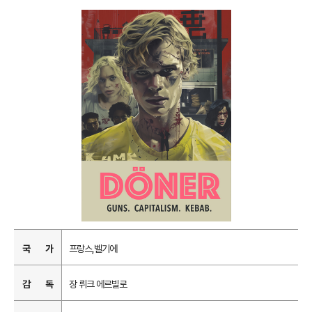
국 가
프랑스,벨기에
감 독
장 뤼크 에르빌로