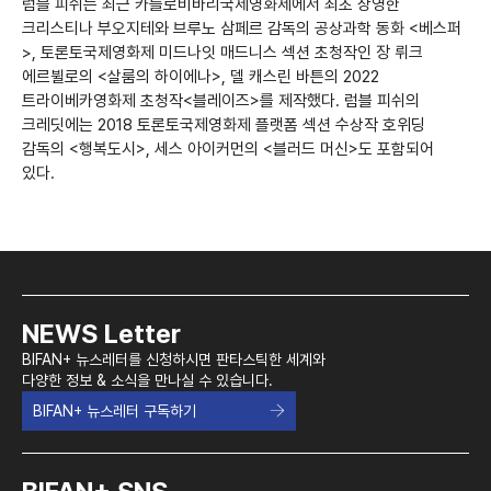
럼블 피쉬는 최근 카를로비바리국제영화제에서 최초 상영한
크리스티나 부오지테와 브루노 삼페르 감독의 공상과학 동화 <베스퍼
>, 토론토국제영화제 미드나잇 매드니스 섹션 초청작인 장 뤼크
에르뷜로의 <살룸의 하이에나>, 델 캐스린 바튼의 2022
트라이베카영화제 초청작<블레이즈>를 제작했다. 럼블 피쉬의
크레딧에는 2018 토론토국제영화제 플랫폼 섹션 수상작 호위딩
감독의 <행복도시>, 세스 아이커먼의 <블러드 머신>도 포함되어
있다.
NEWS Letter
BIFAN+ 뉴스레터를 신청하시면 판타스틱한 세계와
다양한 정보 & 소식을 만나실 수 있습니다.
BIFAN+ 뉴스레터 구독하기