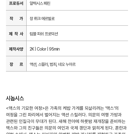
프로듀서
알렉시스 페린
작 가
장 뤼크 에르빌로
제 작 사
럼블 피쉬 프로덕션
제작사양
2K | Color | 95min
장 르
액션, 스릴러, 범죄, 네오 누아르
시놉시스
<맥스의 기묘한 여정>은 가족의 케밥 가게를 되살리려는 '맥스'의
여정을 그린 파리에서 벌어지는 액션 스릴러다. 의문의 여행 가방과
관련된 인질극이 무대가 된다. 새해 전야에 하룻밤 재개장을 준비하는
맥스와 그의 친구들은 의문의 여인과 국제 갱단과 얽히게 된다. 혼란과