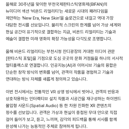
올해로 30주년을 맞이한 부천국제판타스틱영화제(BIFAN)의
뉴미디어 섹션 ‘비욘드 리얼리티’는 새로운 시대의 패러다임을
제안하는 ‘New Era, New Skin’을 슬로건으로 내걸고 역대 가장
대담한 전시를 선보입니다. 물리적 스크린의 한계를 넘어 가상 세계와
현실 공간이 유기적으로 결합하는 지금, 비욘드 리얼리티는 기술과
예술이 결합한 미래 영화의 확장 가능성을 다각도로 조명합니다.
올해 비욘드 리얼리티는 부천시청 잔디광장의 거대한 미디어 관문
[판타스틱 포털]을 기점으로 도심 곳곳의 문화 거점들을 하나의 서사적
멀티플렉스로 연결합니다. 인공지능(AI)과 이머시브 기술의 융합은
단순한 창작 방식의 변화를 넘어, 관객이 작품을 경험하고 기술과
연대하는 방식 자체를 새롭게 정의하고 있습니다.
이번 전시에서는 전통적인 VR 상영 방식에서 벗어나, 관객의 반응과
상호작용하는 인터랙티브 설치 작품과 시공간을 재구성하는 하이엔드
몰입형 사운드(Spatial Audio) 등 한 차원 진화한 XR 콘텐츠의
정수를 선보입니다. 관객은 가상과 현실이 중첩된 무대 안으로 직접
걸어 들어가 보고, 듣고, 느끼며, 감각의 피드백을 통해 서사를 함께
완성해 나가는 능동적인 주체로 참여하게 됩니다.