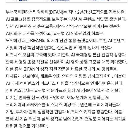
부천국제판타스틱영화제(BIFAN)는 지난 2년간 선도적으로 진행해온
AI 프로그램을 집중적으로 보여주는 ‘부천 AI 콘텐츠 서밋’을 출범한다.
부천 AI 콘텐츠 서밋은 교육–제작– 상영–산업으로 이어지는 선순환
AI영화 생태계를 조성하고, 글로벌 AI 영화산업의 허브로
도약하겠다는 BIFAN의 의지가 담긴 통합 플랫폼이다. 부천 AI 콘텐츠
서밋의 가장 핵심적인 변화는 실질적인 AI 영화 생태계 확장과
비즈니스 모델의 구축에 있다. 기존의 AI 국제경쟁 본선 진출작 상영과
함께 비경쟁 초청 섹션을 신설하여 AI 영화 상영 규모를 대폭 확대했다.
이를 통해 BIFAN의 창작 지원 작품을 비롯한 국내외 AI 영화들을
다채롭게 선보이며, 새로운 영화 언어의 지평을 넓히고자 한다. 더불어
AI 국제 컨퍼런스와 비즈니스 미팅을 유기적으로 연계하여 운영한다.
컨퍼런스에서는 글로벌 전문가들과 함께 AI 기술이 영화산업 지형에
미치는 변화를 심도 있게 조명하며, 이와 연계해 진행되는 AI
크리에이터 쇼케이스를 비즈니스 미팅으로 연결해 크리에이터들과
기업, 투자자 간의 실질적인 협업과 비즈니스 기회를 창출한다. 이를
통해 AI 기술 혁신이 실제 창작을 넘어 산업적 결실로 이어지는 계기를
마련할 것으로 기대된다.