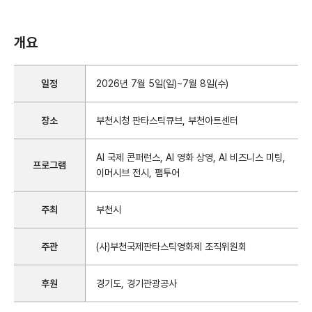
개요
일정
2026년 7월 5일(일)~7월 8일(수)
장소
부천시청 판타스틱큐브, 부천아트센터
AI 국제 콘퍼런스, AI 영화 상영, AI 비즈니스 미팅,
프로그램
이머시브 전시, 팸투어
주최
부천시
주관
(사)부천국제판타스틱영화제 조직위원회
후원
경기도, 경기관광공사